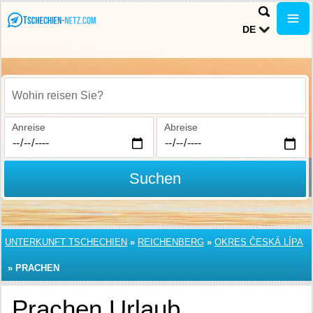
DE
Wohin reisen Sie?
Anreise
Abreise
Suchen
UNTERKUNFT TSCHECHIEN
»
REICHENBERG
»
OKRES ČESKÁ LÍPA
»
PRACHEN
Prachen Urlaub