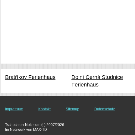
Bratříkov Ferienhaus
Dolní Cerná Studnice
Ferienhaus
Impressum
Kontakt
Sitemap
Datenschutz
Tschechien-Netz.com (c) 2007/2026
Im Netzwerk von MAX-TD