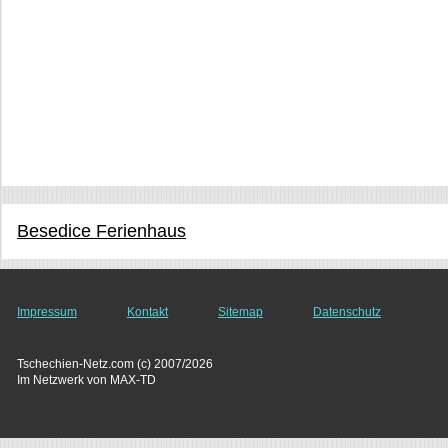
Besedice Ferienhaus
Impressum
Kontakt
Sitemap
Datenschutz
Tschechien-Netz.com (c) 2007/2026
Im Netzwerk von MAX-TD