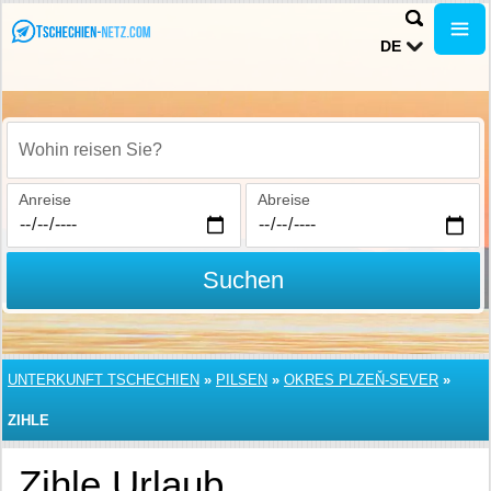
DE
Wohin reisen Sie?
Anreise
Abreise
Suchen
UNTERKUNFT TSCHECHIEN
»
PILSEN
»
OKRES PLZEŇ-SEVER
»
ZIHLE
Zihle Urlaub