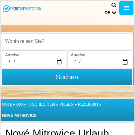
DE
Wohin reisen Sie?
Anreise
Abreise
Suchen
UNTERKUNFT TSCHECHIEN
»
PILSEN
»
PLZEŇ-JIH
»
NOVÉ MITROVICE
Nové Mitrovice Urlaub