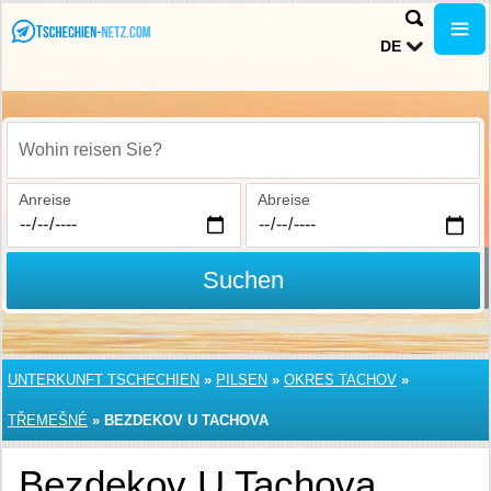
DE
Wohin reisen Sie?
Anreise
Abreise
Suchen
UNTERKUNFT TSCHECHIEN
»
PILSEN
»
OKRES TACHOV
»
TŘEMEŠNÉ
»
BEZDEKOV U TACHOVA
Bezdekov U Tachova