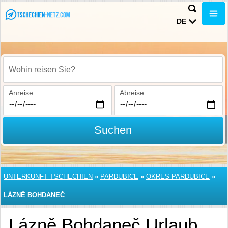
DE
Wohin reisen Sie?
Anreise
Abreise
Suchen
UNTERKUNFT TSCHECHIEN
»
PARDUBICE
»
OKRES PARDUBICE
»
LÁZNĚ BOHDANEČ
Lázně Bohdaneč Urlaub