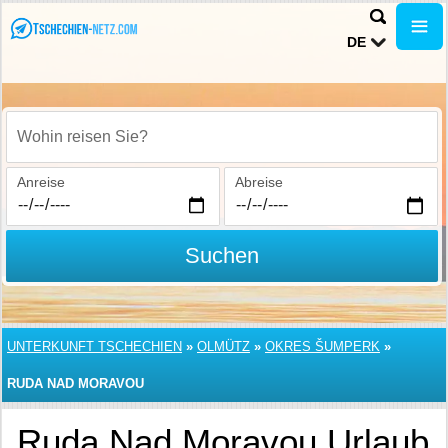
DE
Wohin reisen Sie?
Anreise
Abreise
Suchen
UNTERKUNFT TSCHECHIEN
»
OLMÜTZ
»
OKRES ŠUMPERK
»
RUDA NAD MORAVOU
Ruda Nad Moravou Urlaub