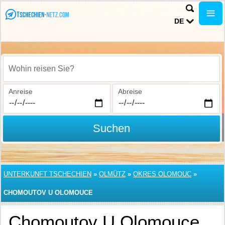
DE
Wohin reisen Sie?
Anreise
Abreise
Suchen
UNTERKUNFT TSCHECHIEN
»
OLMÜTZ
»
OKRES OLOMOUC
»
CHOMOUTOV U OLOMOUCE
Chomoutov U Olomouce