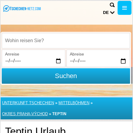
DE
Wohin reisen Sie?
Anreise
Abreise
Suchen
UNTERKUNFT TSCHECHIEN
»
MITTELBÖHMEN
»
OKRES PRAHA-VÝCHOD
»
TEPTIN
Teptin Urlaub