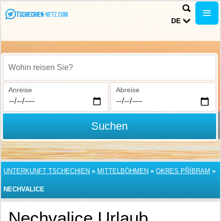
DE
Wohin reisen Sie?
Anreise
Abreise
Suchen
UNTERKUNFT TSCHECHIEN
»
MITTELBÖHMEN
»
OKRES PŘÍBRAM
»
NECHVALICE
Nechvalice Urlaub