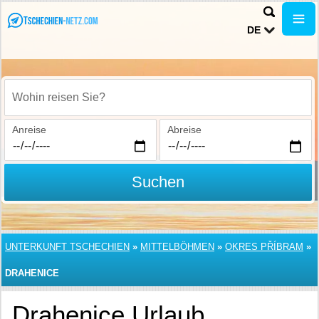
DE
Wohin reisen Sie?
Anreise
Abreise
Suchen
UNTERKUNFT TSCHECHIEN
»
MITTELBÖHMEN
»
OKRES PŘÍBRAM
»
DRAHENICE
Drahenice Urlaub