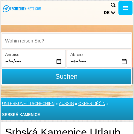
DE
Wohin reisen Sie?
Anreise
Abreise
Suchen
UNTERKUNFT TSCHECHIEN
»
AUSSIG
»
OKRES DĚČÍN
»
SRBSKÁ KAMENICE
Srbská Kamenice Urlaub