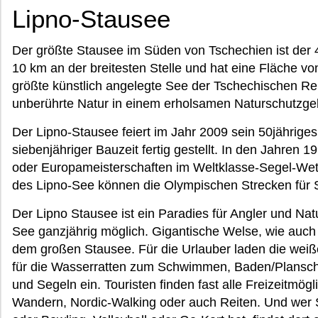
Lipno-Stausee
Der größte Stausee im Süden von Tschechien ist der 
10 km an der breitesten Stelle und hat eine Fläche von
größte künstlich angelegte See der Tschechischen Re
unberührte Natur in einem erholsamen Naturschutzgeb
Der Lipno-Stausee feiert im Jahr 2009 sein 50jährige
siebenjähriger Bauzeit fertig gestellt. In den Jahren
oder Europameisterschaften im Weltklasse-Segel-Wett
des Lipno-See können die Olympischen Strecken für 
Der Lipno Stausee ist ein Paradies für Angler und Nat
See ganzjährig möglich. Gigantische Welse, wie auch
dem großen Stausee. Für die Urlauber laden die we
für die Wasserratten zum Schwimmen, Baden/Plansc
und Segeln ein. Touristen finden fast alle Freizeitmö
Wandern, Nordic-Walking oder auch Reiten. Und wer S