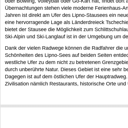
oder Bowling, Volleyball oder Go-Kart hat, findet dort
Übernachtungen stehen viele moderne Ferienhaus-Anl
Jahren ist direkt am Ufer des Lipno-Stausees ein neu
eine hervorragende Lage als Länderdreieck Tschechie
bietet der Stausee die Möglichkeit zum Schlittschuhla
Ski-Alpin und Ski-Langlauf ist in der Umgebung um d
Dank der vielen Radwege können die Radfahrer die 
Schönheiten des Lipno-Sees auf beiden Seiten entdec
westliche Ufer zu dem nicht zu betretenen Grenzgebi
durch unberührte Natur. Dieses Gebiet ist eine sehr b
Dagegen ist auf dem östlichen Ufer der Hauptradweg. 
Zivilisation nämlich Restaurants, historische Orte und