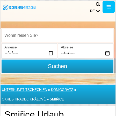
DE
Wohin reisen Sie?
Anreise
Abreise
Suchen
UNTERKUNFT TSCHECHIEN
»
KÖNIGGRÄTZ
»
OKRES HRADEC KRÁLOVÉ
»
SMIŘICE
Smiřice Urlaub