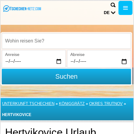
DE
Wohin reisen Sie?
Anreise
Abreise
Suchen
UNTERKUNFT TSCHECHIEN
»
KÖNIGGRÄTZ
»
OKRES TRUTNOV
»
HERTVIKOVICE
Hertvikovice Urlaub